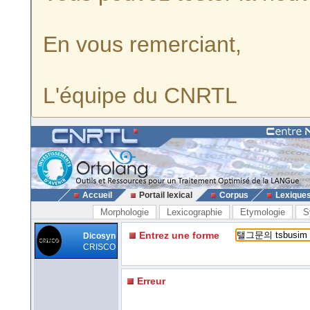
En vous remerciant,
L'équipe du CNRTL
Accueil
Portail lexical
Corpus
Lexique
Morphologie
Lexicographie
Etymologie
S
Entrez une forme
Dicosyn
CRISCO
Erreur