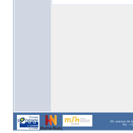
44, avenue de l
Tél. : 