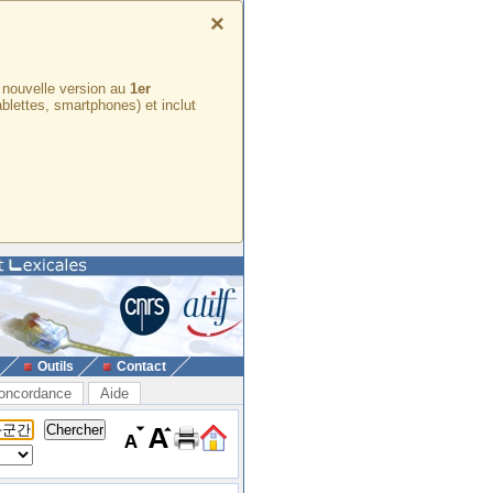
×
e nouvelle version au
1er
ablettes, smartphones) et inclut
Outils
Contact
oncordance
Aide