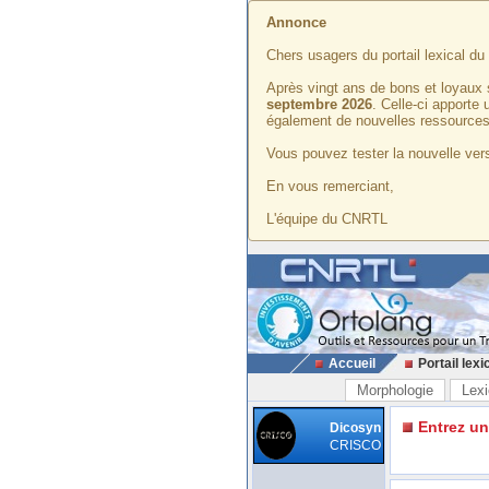
Annonce
Chers usagers du portail lexical d
Après vingt ans de bons et loyaux 
septembre 2026
. Celle-ci apporte
également de nouvelles ressources
Vous pouvez tester la nouvelle vers
En vous remerciant,
L'équipe du CNRTL
Accueil
Portail lexi
Morphologie
Lexi
Entrez u
Dicosyn
CRISCO