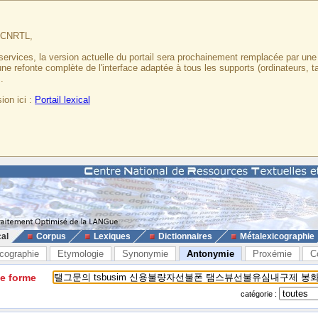
u CNRTL,
services, la version actuelle du portail sera prochainement remplacée par un
 une refonte complète de l'interface adaptée à tous les supports (ordinateurs, t
.
ion ici :
Portail lexical
cal
Corpus
Lexiques
Dictionnaires
Métalexicographie
cographie
Etymologie
Synonymie
Antonymie
Proxémie
C
ne forme
catégorie :