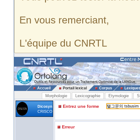
En vous remerciant,
L'équipe du CNRTL
Accueil
Portail lexical
Corpus
Lexique
Morphologie
Lexicographie
Etymologie
S
Entrez une forme
Dicosyn
CRISCO
Erreur