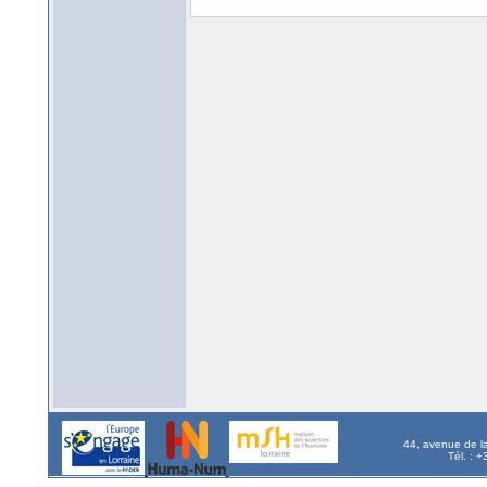
44, avenue de l
Tél. : 