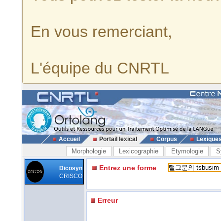
En vous remerciant,
L'équipe du CNRTL
Accueil
Portail lexical
Corpus
Lexique
Morphologie
Lexicographie
Etymologie
S
Entrez une forme
Dicosyn
CRISCO
Erreur