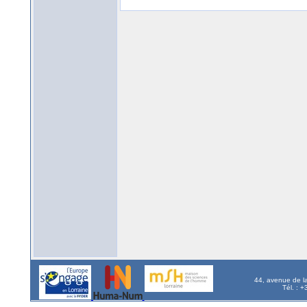
44, avenue de l
Tél. : 