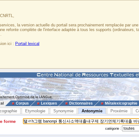
u CNRTL,
services, la version actuelle du portail sera prochainement remplacée par un
 une refonte complète de l'interface adaptée à tous les supports (ordinateurs, t
.
ion ici :
Portail lexical
cal
Corpus
Lexiques
Dictionnaires
Métalexicographie
cographie
Etymologie
Synonymie
Antonymie
Proxémie
C
ne forme
catégorie :