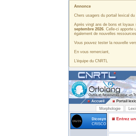
Annonce
Chers usagers du portail lexical d
Après vingt ans de bons et loyaux 
septembre 2026
. Celle-ci apporte
également de nouvelles ressources
Vous pouvez tester la nouvelle vers
En vous remerciant,
L'équipe du CNRTL
Accueil
Portail lexi
Morphologie
Lexi
Entrez u
Dicosyn
CRISCO