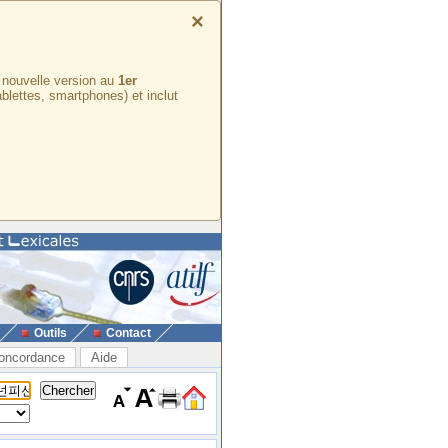
×
e nouvelle version au
1er
ablettes, smartphones) et inclut
Outils
Contact
oncordance
Aide