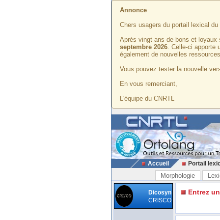
Annonce
Chers usagers du portail lexical d
Après vingt ans de bons et loyaux 
septembre 2026
. Celle-ci apporte
également de nouvelles ressources
Vous pouvez tester la nouvelle vers
En vous remerciant,
L'équipe du CNRTL
Accueil
Portail lexi
Morphologie
Lexi
Entrez u
Dicosyn
CRISCO