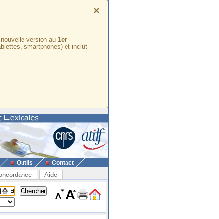
×
e nouvelle version au
1er
ablettes, smartphones) et inclut
Outils
Contact
oncordance
Aide