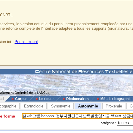
u CNRTL,
services, la version actuelle du portail sera prochainement remplacée par un
 une refonte complète de l'interface adaptée à tous les supports (ordinateurs, t
.
ion ici :
Portail lexical
cal
Corpus
Lexiques
Dictionnaires
Métalexicographie
cographie
Etymologie
Synonymie
Antonymie
Proxémie
C
ne forme
catégorie :