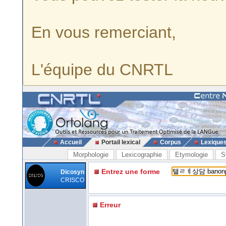
En vous remerciant,
L'équipe du CNRTL
Accueil
Portail lexical
Corpus
Lexique
Morphologie
Lexicographie
Etymologie
S
Entrez une forme
Dicosyn
CRISCO
Erreur