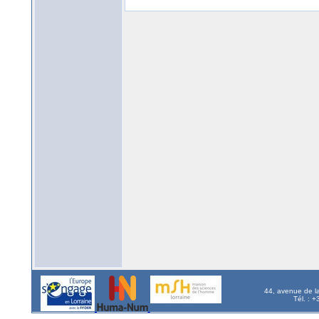
44, avenue de l
Tél. : 