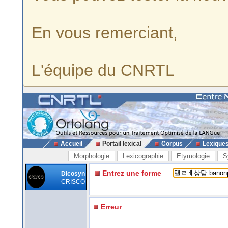
En vous remerciant,
L'équipe du CNRTL
Accueil
Portail lexical
Corpus
Lexique
Morphologie
Lexicographie
Etymologie
S
Entrez une forme
Dicosyn
CRISCO
Erreur