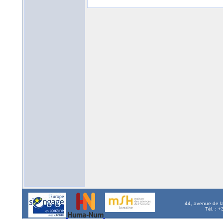
44, avenue de l
Tél. : 