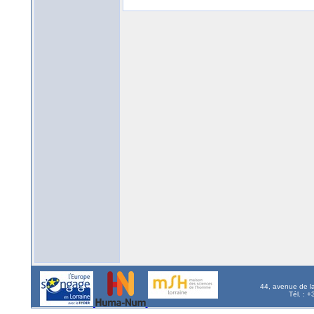
44, avenue de l
Tél. : 