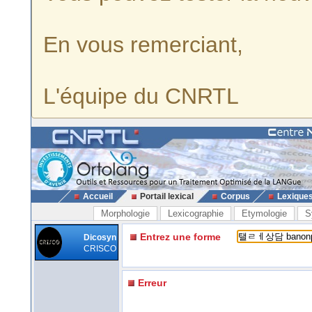
En vous remerciant,
L'équipe du CNRTL
Accueil
Portail lexical
Corpus
Lexique
Morphologie
Lexicographie
Etymologie
S
Entrez une forme
Dicosyn
CRISCO
Erreur