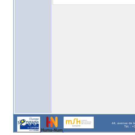
44, avenue de l
Tél. : 