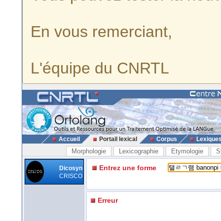
En vous remerciant,
L'équipe du CNRTL
Accueil
Portail lexical
Corpus
Lexique
Morphologie
Lexicographie
Etymologie
S
Entrez une forme
Dicosyn
CRISCO
Erreur