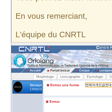
En vous remerciant,
L'équipe du CNRTL
Accueil
Portail lexical
Corpus
Lexique
Morphologie
Lexicographie
Etymologie
S
Entrez une forme
Dicosyn
CRISCO
Erreur