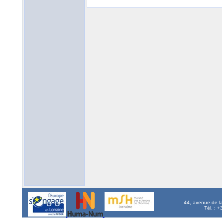
44, avenue de l
Tél. : 