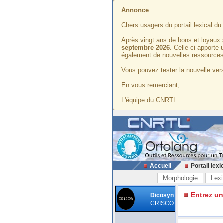
Annonce
Chers usagers du portail lexical d
Après vingt ans de bons et loyaux 
septembre 2026
. Celle-ci apporte
également de nouvelles ressources
Vous pouvez tester la nouvelle vers
En vous remerciant,
L'équipe du CNRTL
Accueil
Portail lexi
Morphologie
Lexi
Entrez u
Dicosyn
CRISCO