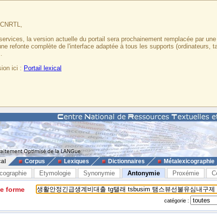
u CNRTL,
services, la version actuelle du portail sera prochainement remplacée par un
 une refonte complète de l'interface adaptée à tous les supports (ordinateurs, t
.
ion ici :
Portail lexical
cal
Corpus
Lexiques
Dictionnaires
Métalexicographie
cographie
Etymologie
Synonymie
Antonymie
Proxémie
C
ne forme
catégorie :