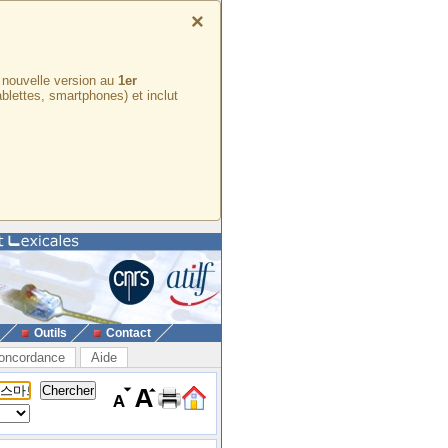
×
e nouvelle version au
1er
ablettes, smartphones) et inclut
Outils
Contact
oncordance
Aide