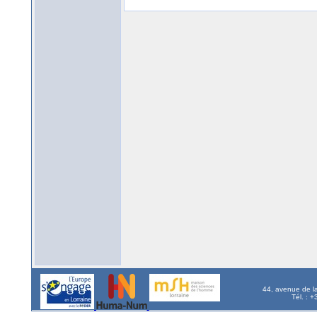
44, avenue de l
Tél. : 