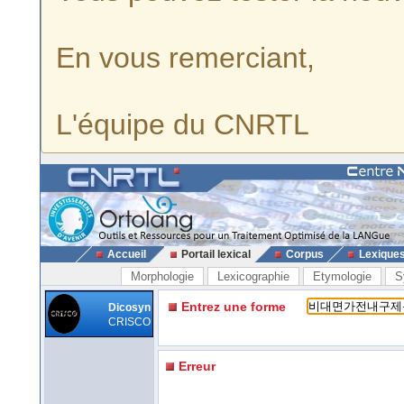
En vous remerciant,
L'équipe du CNRTL
Accueil
Portail lexical
Corpus
Lexique
Morphologie
Lexicographie
Etymologie
S
Entrez une forme
Dicosyn
CRISCO
Erreur