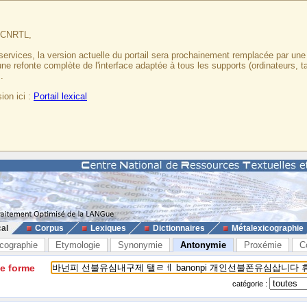
u CNRTL,
services, la version actuelle du portail sera prochainement remplacée par un
 une refonte complète de l'interface adaptée à tous les supports (ordinateurs, t
.
ion ici :
Portail lexical
cal
Corpus
Lexiques
Dictionnaires
Métalexicographie
cographie
Etymologie
Synonymie
Antonymie
Proxémie
C
ne forme
catégorie :