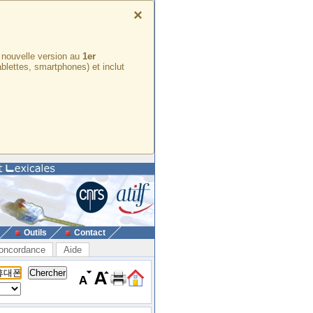
×
e nouvelle version au
1er
ablettes, smartphones) et inclut
Outils
Contact
oncordance
Aide