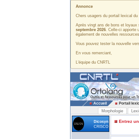
Annonce
Chers usagers du portail lexical d
Après vingt ans de bons et loyaux 
septembre 2026
. Celle-ci apporte
également de nouvelles ressources
Vous pouvez tester la nouvelle vers
En vous remerciant,
L'équipe du CNRTL
Accueil
Portail lexi
Morphologie
Lexi
Entrez u
Dicosyn
CRISCO