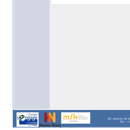
44, avenue de l
Tél. : 