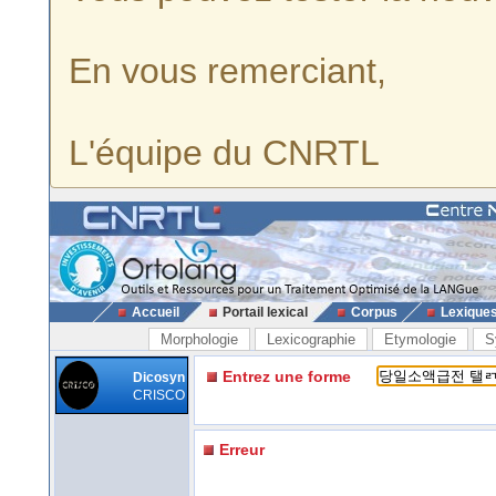
En vous remerciant,
L'équipe du CNRTL
Accueil
Portail lexical
Corpus
Lexique
Morphologie
Lexicographie
Etymologie
S
Entrez une forme
Dicosyn
CRISCO
Erreur