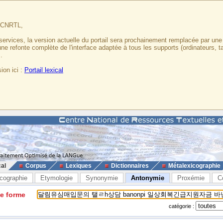
u CNRTL,
services, la version actuelle du portail sera prochainement remplacée par un
 une refonte complète de l'interface adaptée à tous les supports (ordinateurs, t
.
ion ici :
Portail lexical
cal
Corpus
Lexiques
Dictionnaires
Métalexicographie
cographie
Etymologie
Synonymie
Antonymie
Proxémie
C
ne forme
catégorie :