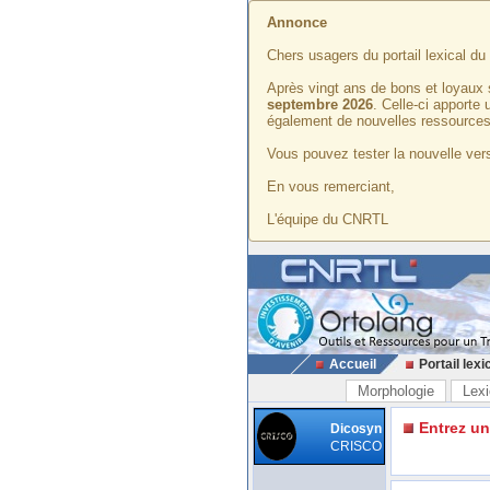
Annonce
Chers usagers du portail lexical d
Après vingt ans de bons et loyaux 
septembre 2026
. Celle-ci apporte
également de nouvelles ressources
Vous pouvez tester la nouvelle vers
En vous remerciant,
L'équipe du CNRTL
Accueil
Portail lexi
Morphologie
Lexi
Entrez u
Dicosyn
CRISCO