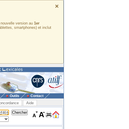
×
e nouvelle version au
1er
ablettes, smartphones) et inclut
Outils
Contact
oncordance
Aide