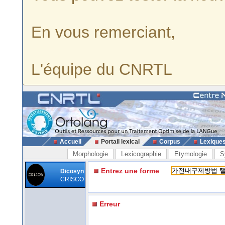
En vous remerciant,
L'équipe du CNRTL
Accueil
Portail lexical
Corpus
Lexique
Morphologie
Lexicographie
Etymologie
S
Entrez une forme
Dicosyn
CRISCO
Erreur