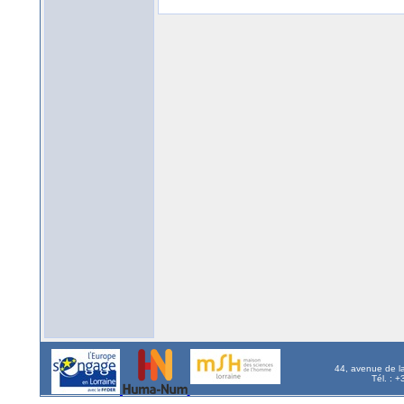
44, avenue de l
Tél. : 