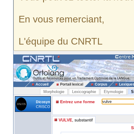
En vous remerciant,
L'équipe du CNRTL
Accueil
Portail lexical
Corpus
Lexique
Morphologie
Lexicographie
Etymologie
S
Entrez une forme
Dicosyn
CRISCO
VULVE
, substantif
S