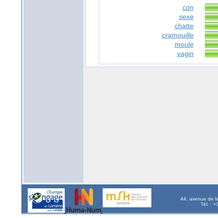
con
sexe
chatte
cramouille
moule
vagin
44, avenue de l
Tél. : 