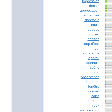
impression
dessin
appréciation
échappée
spectacle
peinture
optique
oeil
horizon
coup d'oeil
but
apparence
aperçu
tournure
scène
photo
observation
intention
fenêtre
conseil
carte
apparition
yeux
visualisation