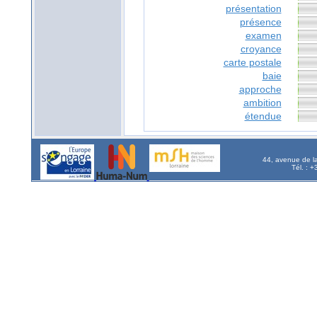
présentation
présence
examen
croyance
carte postale
baie
approche
ambition
étendue
44, avenue de l
Tél. : 