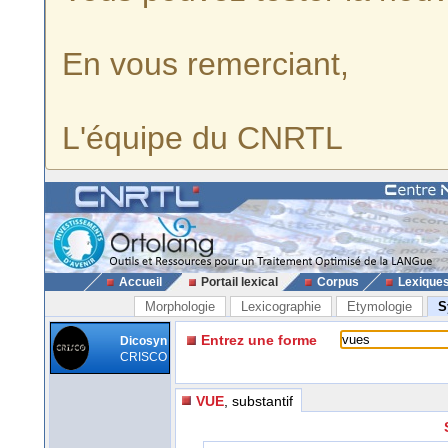
En vous remerciant,
L'équipe du CNRTL
Accueil
Portail lexical
Corpus
Lexique
Morphologie
Lexicographie
Etymologie
S
Entrez une forme
Dicosyn
CRISCO
VUE
, substantif