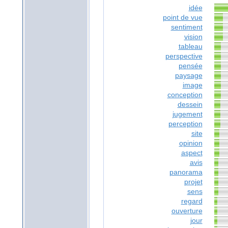
idée
point de vue
sentiment
vision
tableau
perspective
pensée
paysage
image
conception
dessein
jugement
perception
site
opinion
aspect
avis
panorama
projet
sens
regard
ouverture
jour