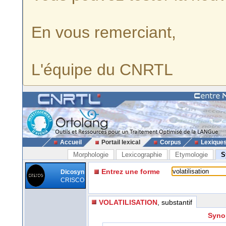
En vous remerciant,
L'équipe du CNRTL
Accueil
Portail lexical
Corpus
Lexique
Morphologie
Lexicographie
Etymologie
S
Entrez une forme
Dicosyn
CRISCO
VOLATILISATION
, substantif
Synon