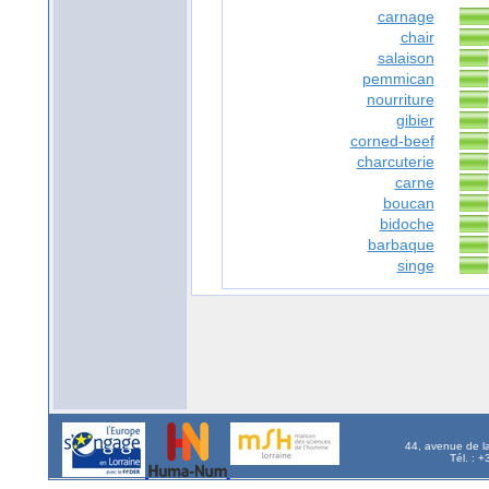
carnage
chair
salaison
pemmican
nourriture
gibier
corned-beef
charcuterie
carne
boucan
bidoche
barbaque
singe
44, avenue de l
Tél. : 