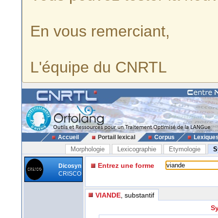
En vous remerciant,
L'équipe du CNRTL
Accueil
Portail lexical
Corpus
Lexique
Morphologie
Lexicographie
Etymologie
S
Entrez une forme
Dicosyn
CRISCO
VIANDE
, substantif
Sy