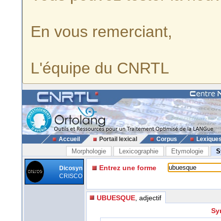
En vous remerciant,
L'équipe du CNRTL
Accueil
Portail lexical
Corpus
Lexique
Morphologie
Lexicographie
Etymologie
S
Entrez une forme
Dicosyn
CRISCO
UBUESQUE
, adjectif
Sy