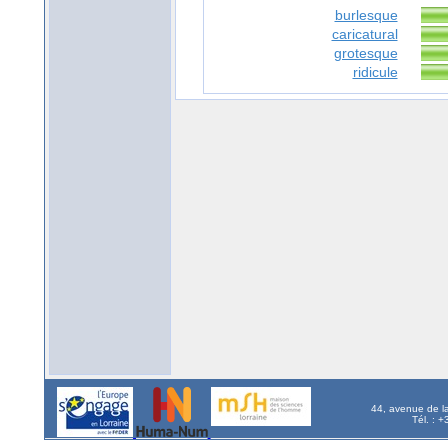
burlesque
caricatural
grotesque
ridicule
44, avenue de l
Tél. : 