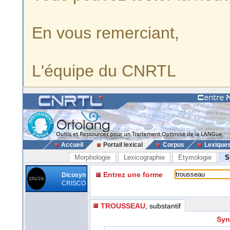
En vous remerciant,
L'équipe du CNRTL
Accueil
Portail lexical
Corpus
Lexique
Morphologie
Lexicographie
Etymologie
S
Entrez une forme
Dicosyn
CRISCO
TROUSSEAU
, substantif
Syn