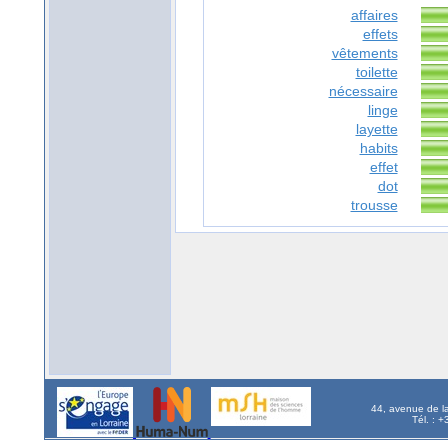
affaires
effets
vêtements
toilette
nécessaire
linge
layette
habits
effet
dot
trousse
44, avenue de l
Tél. : 