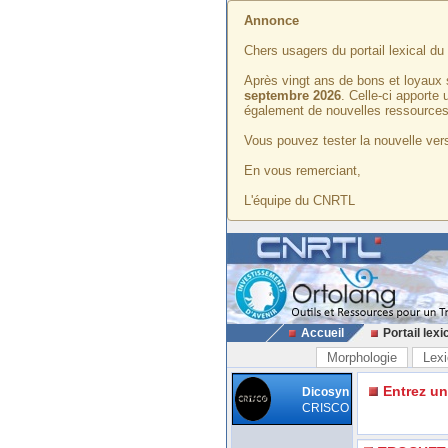
Annonce
Chers usagers du portail lexical d
Après vingt ans de bons et loyaux 
septembre 2026
. Celle-ci apporte
également de nouvelles ressources
Vous pouvez tester la nouvelle vers
En vous remerciant,
L'équipe du CNRTL
Accueil
Portail lexi
Morphologie
Lexi
Entrez u
Dicosyn
CRISCO