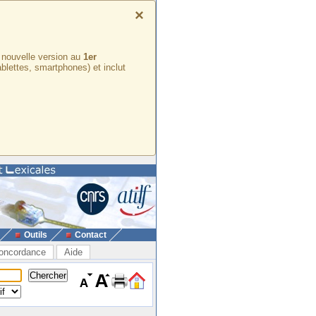
×
e nouvelle version au
1er
ablettes, smartphones) et inclut
Outils
Contact
oncordance
Aide