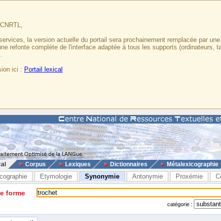
u CNRTL,
services, la version actuelle du portail sera prochainement remplacée par un
 une refonte complète de l'interface adaptée à tous les supports (ordinateurs, t
.
ion ici :
Portail lexical
cal
Corpus
Lexiques
Dictionnaires
Métalexicographie
cographie
Etymologie
Synonymie
Antonymie
Proxémie
C
ne forme
catégorie :