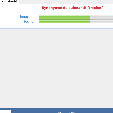
, substantif
Synonymes du substantif "trochet"
bouquet
touffe