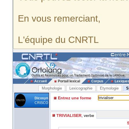
En vous remerciant,
L'équipe du CNRTL
Accueil
Portail lexical
Corpus
Lexique
Morphologie
Lexicographie
Etymologie
S
Entrez une forme
Dicosyn
CRISCO
TRIVIALISER
, verbe
S