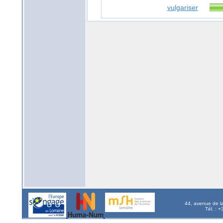
vulgariser
44, avenue de l
Tél. : 