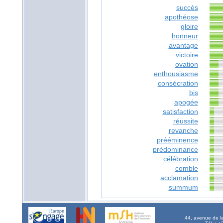
succès
apothéose
gloire
honneur
avantage
victoire
ovation
enthousiasme
consécration
bis
apogée
satisfaction
réussite
revanche
prééminence
prédominance
célébration
comble
acclamation
summum
44, avenue de l