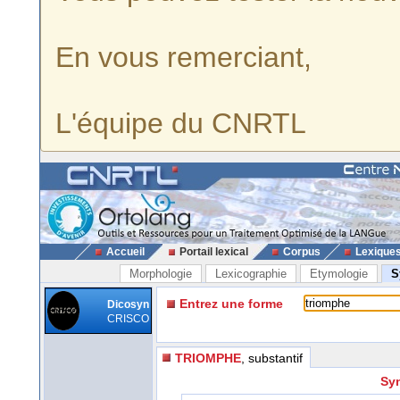
En vous remerciant,
L'équipe du CNRTL
Accueil
Portail lexical
Corpus
Lexique
Morphologie
Lexicographie
Etymologie
S
Entrez une forme
Dicosyn
CRISCO
TRIOMPHE
, substantif
Syn