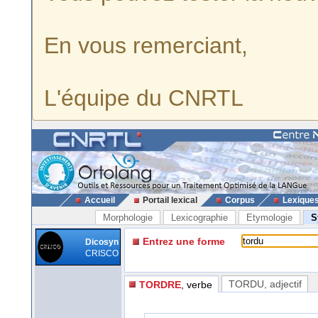
En vous remerciant,
L'équipe du CNRTL
Accueil
Portail lexical
Corpus
Lexique
Morphologie
Lexicographie
Etymologie
S
Entrez une forme
Dicosyn
CRISCO
TORDU
, adjectif
TORDRE
, verbe