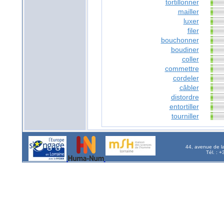
tortillonner
mailler
luxer
filer
bouchonner
boudiner
coller
commettre
cordeler
câbler
distordre
entortiller
tourniller
44, avenue de l
Tél. : 