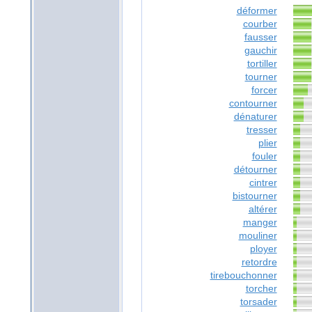
déformer
courber
fausser
gauchir
tortiller
tourner
forcer
contourner
dénaturer
tresser
plier
fouler
détourner
cintrer
bistourner
altérer
manger
mouliner
ployer
retordre
tirebouchonner
torcher
torsader