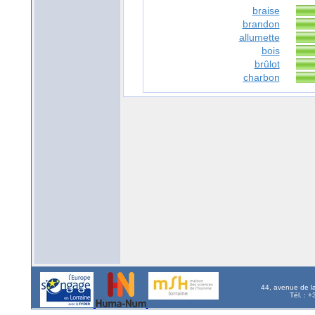
braise
brandon
allumette
bois
brûlot
charbon
44, avenue de l
Tél. : 