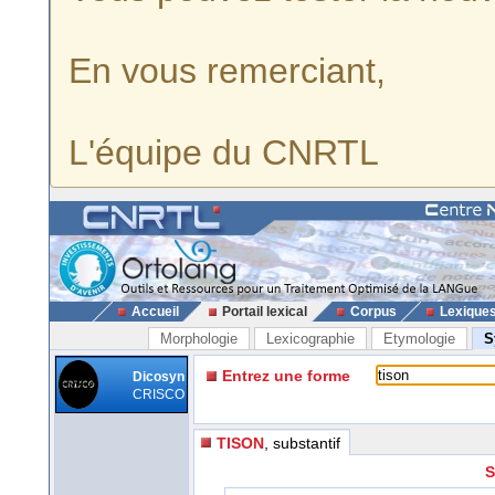
En vous remerciant,
L'équipe du CNRTL
Accueil
Portail lexical
Corpus
Lexique
Morphologie
Lexicographie
Etymologie
S
Entrez une forme
Dicosyn
CRISCO
TISON
, substantif
S