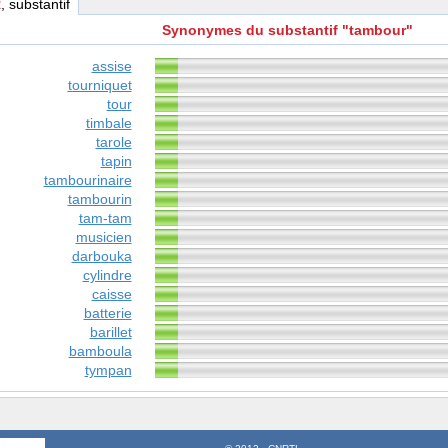
R
, substantif
Synonymes du substantif "tambour"
assise
tourniquet
tour
timbale
tarole
tapin
tambourinaire
tambourin
tam-tam
musicien
darbouka
cylindre
caisse
batterie
barillet
bamboula
tympan