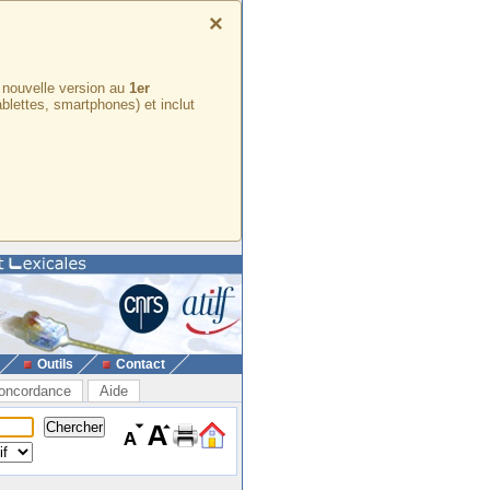
×
e nouvelle version au
1er
ablettes, smartphones) et inclut
Outils
Contact
oncordance
Aide