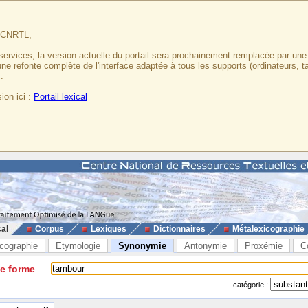
u CNRTL,
services, la version actuelle du portail sera prochainement remplacée par un
 une refonte complète de l'interface adaptée à tous les supports (ordinateurs, t
.
ion ici :
Portail lexical
cal
Corpus
Lexiques
Dictionnaires
Métalexicographie
cographie
Etymologie
Synonymie
Antonymie
Proxémie
C
ne forme
catégorie :