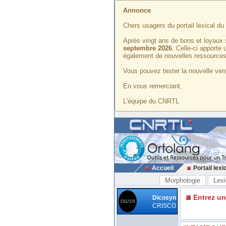
Annonce
Chers usagers du portail lexical d
Après vingt ans de bons et loyaux 
septembre 2026
. Celle-ci apporte
également de nouvelles ressources
Vous pouvez tester la nouvelle vers
En vous remerciant,
L'équipe du CNRTL
Accueil
Portail lexi
Morphologie
Lexi
Entrez u
Dicosyn
CRISCO