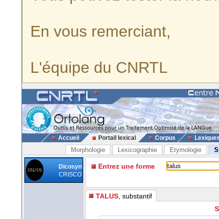
En vous remerciant,
L'équipe du CNRTL
Accueil
Portail lexical
Corpus
Lexique
Morphologie
Lexicographie
Etymologie
S
Entrez une forme
Dicosyn
CRISCO
TALUS
, substantif
S