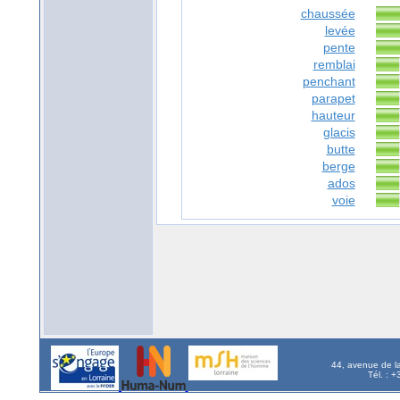
chaussée
levée
pente
remblai
penchant
parapet
hauteur
glacis
butte
berge
ados
voie
44, avenue de l
Tél. : 