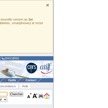
×
e nouvelle version au
1er
ablettes, smartphones) et inclut
Outils
Contact
oncordance
Aide