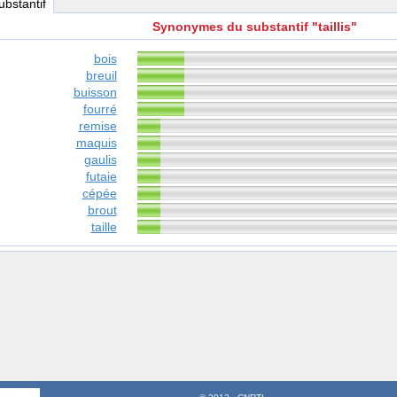
substantif
Synonymes du substantif "taillis"
bois
breuil
buisson
fourré
remise
maquis
gaulis
futaie
cépée
brout
taille