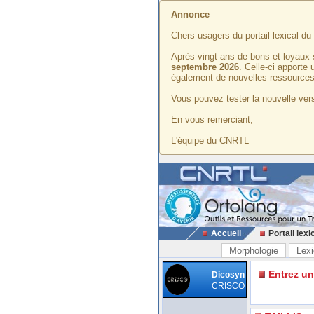
Annonce
Chers usagers du portail lexical d
Après vingt ans de bons et loyaux 
septembre 2026
. Celle-ci apporte
également de nouvelles ressources
Vous pouvez tester la nouvelle vers
En vous remerciant,
L'équipe du CNRTL
Accueil
Portail lexi
Morphologie
Lexi
Entrez u
Dicosyn
CRISCO