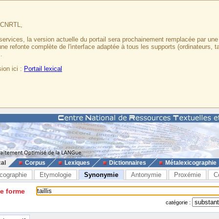
u CNRTL,
services, la version actuelle du portail sera prochainement remplacée par un
 une refonte complète de l'interface adaptée à tous les supports (ordinateurs, t
.
ion ici :
Portail lexical
cal
Corpus
Lexiques
Dictionnaires
Métalexicographie
cographie
Etymologie
Synonymie
Antonymie
Proxémie
C
ne forme
catégorie :