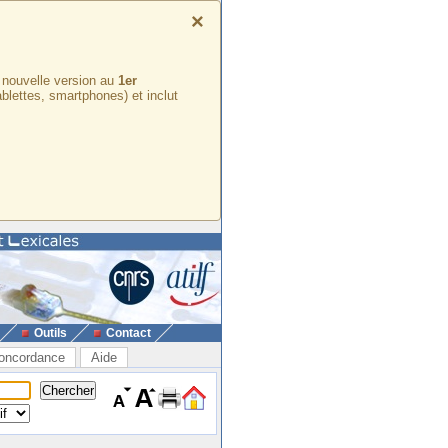
×
e nouvelle version au
1er
ablettes, smartphones) et inclut
Outils
Contact
oncordance
Aide