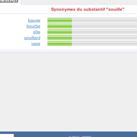
 substantif
Synonymes du substantif "souille"
bauge
bourbe
gîte
souillard
vase