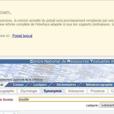
u CNRTL,
services, la version actuelle du portail sera prochainement remplacée par un
 une refonte complète de l'interface adaptée à tous les supports (ordinateurs, t
.
ion ici :
Portail lexical
cal
Corpus
Lexiques
Dictionnaires
Métalexicographie
cographie
Etymologie
Synonymie
Antonymie
Proxémie
C
ne forme
catégorie :