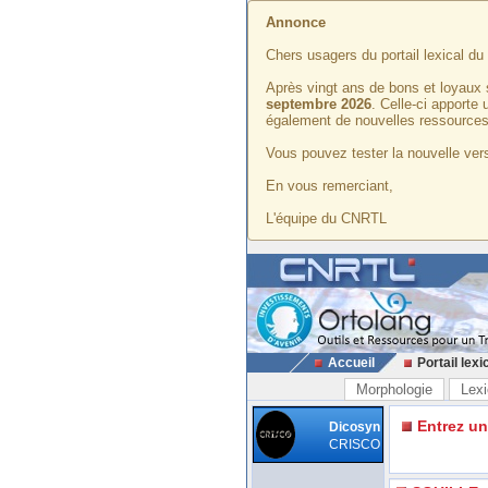
Annonce
Chers usagers du portail lexical d
Après vingt ans de bons et loyaux 
septembre 2026
. Celle-ci apporte
également de nouvelles ressources
Vous pouvez tester la nouvelle vers
En vous remerciant,
L'équipe du CNRTL
Accueil
Portail lexi
Morphologie
Lexi
Entrez u
Dicosyn
CRISCO