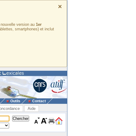
×
e nouvelle version au
1er
ablettes, smartphones) et inclut
Outils
Contact
oncordance
Aide