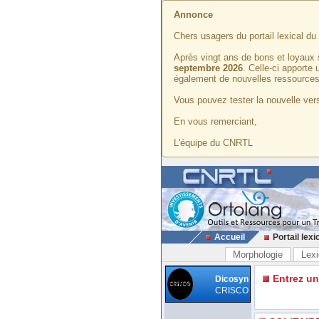
Annonce
Chers usagers du portail lexical d
Après vingt ans de bons et loyaux 
septembre 2026
. Celle-ci apporte
également de nouvelles ressources
Vous pouvez tester la nouvelle vers
En vous remerciant,
L'équipe du CNRTL
Accueil
Portail lexi
Morphologie
Lexi
Entrez u
Dicosyn
CRISCO