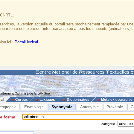
u CNRTL,
services, la version actuelle du portail sera prochainement remplacée par un
 une refonte complète de l'interface adaptée à tous les supports (ordinateurs, t
.
ion ici :
Portail lexical
cal
Corpus
Lexiques
Dictionnaires
Métalexicographie
cographie
Etymologie
Synonymie
Antonymie
Proxémie
C
ne forme
catégorie :