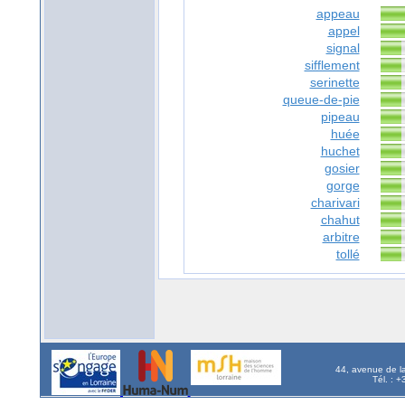
appeau
appel
signal
sifflement
serinette
queue-de-pie
pipeau
huée
huchet
gosier
gorge
charivari
chahut
arbitre
tollé
44, avenue de l
Tél. : 