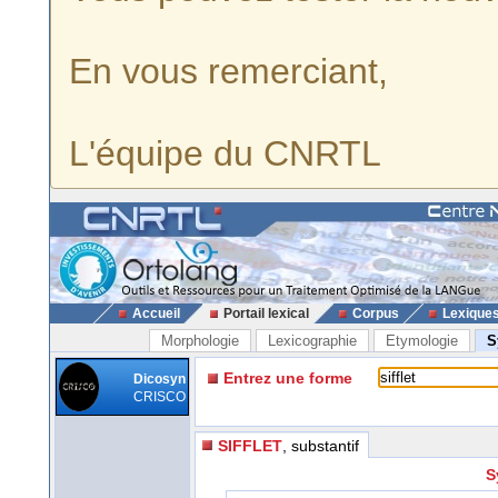
En vous remerciant,
L'équipe du CNRTL
Accueil
Portail lexical
Corpus
Lexique
Morphologie
Lexicographie
Etymologie
S
Entrez une forme
Dicosyn
CRISCO
SIFFLET
, substantif
S