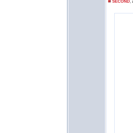
SECOND
, 