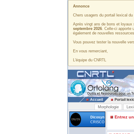
Annonce
Chers usagers du portail lexical d
Après vingt ans de bons et loyaux 
septembre 2026
. Celle-ci apporte
également de nouvelles ressources
Vous pouvez tester la nouvelle vers
En vous remerciant,
L'équipe du CNRTL
Accueil
Portail lexi
Morphologie
Lexi
Entrez u
Dicosyn
CRISCO