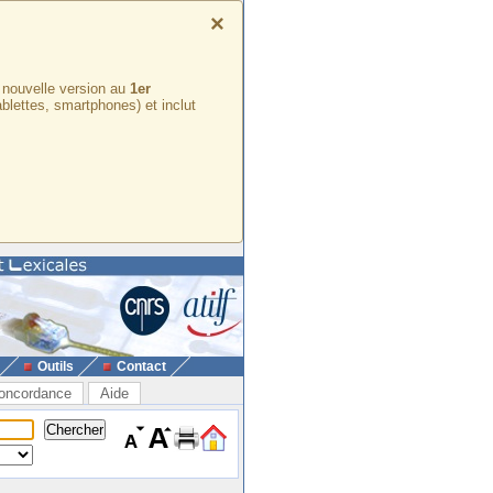
×
e nouvelle version au
1er
ablettes, smartphones) et inclut
Outils
Contact
oncordance
Aide