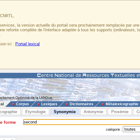
u CNRTL,
services, la version actuelle du portail sera prochainement remplacée par un
 une refonte complète de l'interface adaptée à tous les supports (ordinateurs, t
.
ion ici :
Portail lexical
cal
Corpus
Lexiques
Dictionnaires
Métalexicographie
cographie
Etymologie
Synonymie
Antonymie
Proxémie
C
ne forme
catégorie :