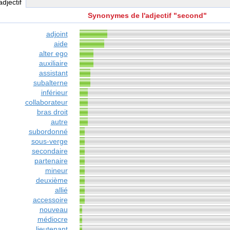
adjectif
Synonymes de l'adjectif "second"
adjoint
aide
alter ego
auxiliaire
assistant
subalterne
inférieur
collaborateur
bras droit
autre
subordonné
sous-verge
secondaire
partenaire
mineur
deuxième
allié
accessoire
nouveau
médiocre
lieutenant