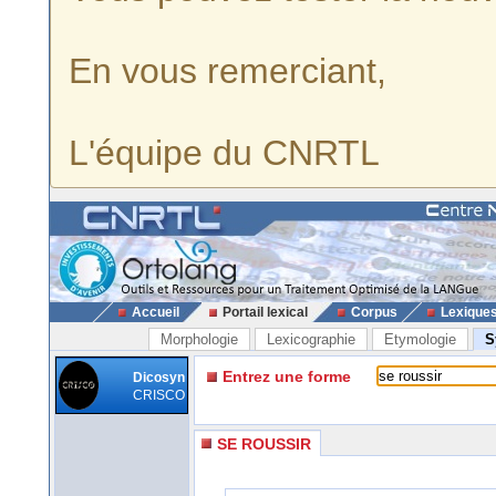
En vous remerciant,
L'équipe du CNRTL
Accueil
Portail lexical
Corpus
Lexique
Morphologie
Lexicographie
Etymologie
S
Entrez une forme
Dicosyn
CRISCO
SE ROUSSIR