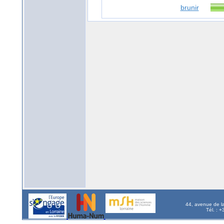
brunir
44, avenue de l
Tél. : 