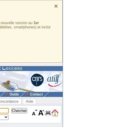
×
e nouvelle version au
1er
ablettes, smartphones) et inclut
Outils
Contact
oncordance
Aide