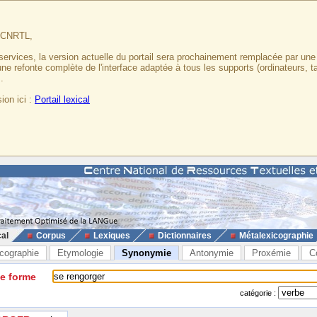
u CNRTL,
services, la version actuelle du portail sera prochainement remplacée par un
 une refonte complète de l'interface adaptée à tous les supports (ordinateurs, t
.
ion ici :
Portail lexical
cal
Corpus
Lexiques
Dictionnaires
Métalexicographie
cographie
Etymologie
Synonymie
Antonymie
Proxémie
C
ne forme
catégorie :