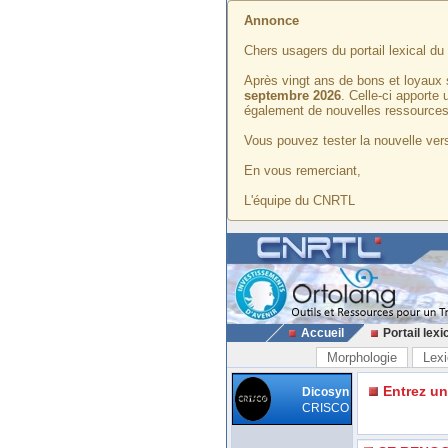
Annonce
Chers usagers du portail lexical d
Après vingt ans de bons et loyaux 
septembre 2026
. Celle-ci apporte
également de nouvelles ressources
Vous pouvez tester la nouvelle vers
En vous remerciant,
L'équipe du CNRTL
Accueil
Portail lexi
Morphologie
Lexi
Entrez u
Dicosyn
CRISCO