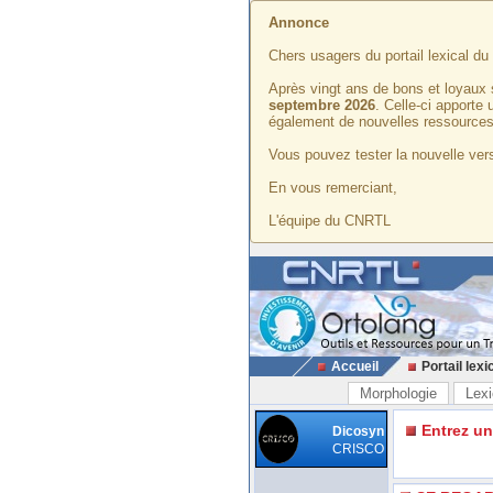
Annonce
Chers usagers du portail lexical d
Après vingt ans de bons et loyaux 
septembre 2026
. Celle-ci apporte
également de nouvelles ressources
Vous pouvez tester la nouvelle vers
En vous remerciant,
L'équipe du CNRTL
Accueil
Portail lexi
Morphologie
Lexi
Entrez u
Dicosyn
CRISCO