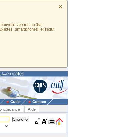
×
e nouvelle version au
1er
ablettes, smartphones) et inclut
Outils
Contact
oncordance
Aide