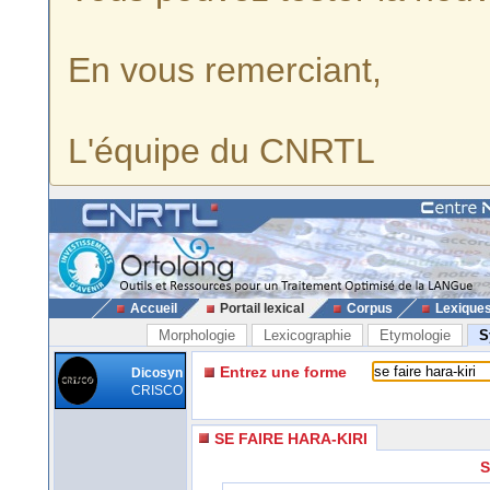
En vous remerciant,
L'équipe du CNRTL
Accueil
Portail lexical
Corpus
Lexique
Morphologie
Lexicographie
Etymologie
S
Entrez une forme
Dicosyn
CRISCO
SE FAIRE HARA-KIRI
S