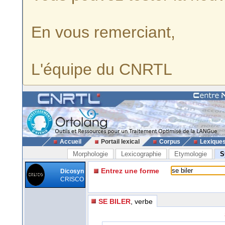
En vous remerciant,
L'équipe du CNRTL
Accueil
Portail lexical
Corpus
Lexique
Morphologie
Lexicographie
Etymologie
S
Entrez une forme
Dicosyn
CRISCO
SE BILER
, verbe