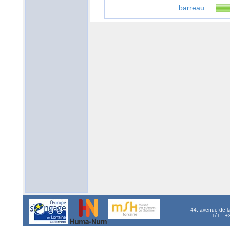
barreau
44, avenue de l
Tél. : 