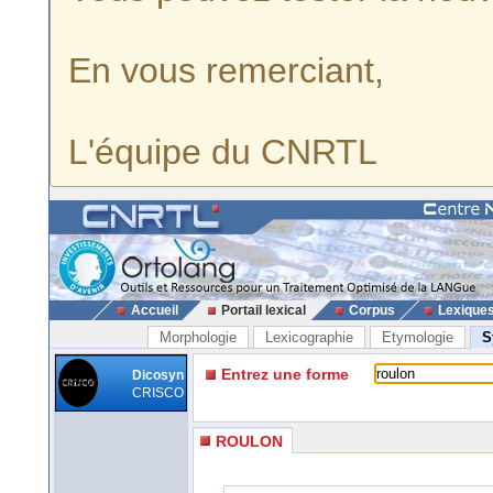
En vous remerciant,
L'équipe du CNRTL
Accueil
Portail lexical
Corpus
Lexique
Morphologie
Lexicographie
Etymologie
S
Entrez une forme
Dicosyn
CRISCO
ROULON