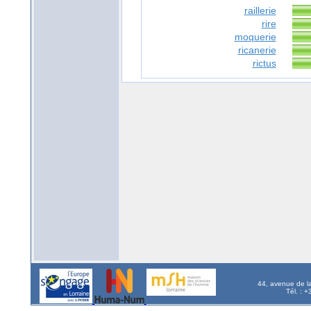
raillerie
rire
moquerie
ricanerie
rictus
44, avenue de l
Tél. : 