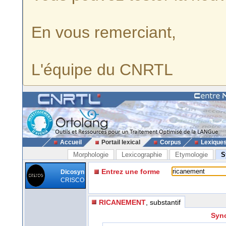
En vous remerciant,
L'équipe du CNRTL
Accueil
Portail lexical
Corpus
Lexique
Morphologie
Lexicographie
Etymologie
S
Entrez une forme
Dicosyn
CRISCO
RICANEMENT
, substantif
Syno