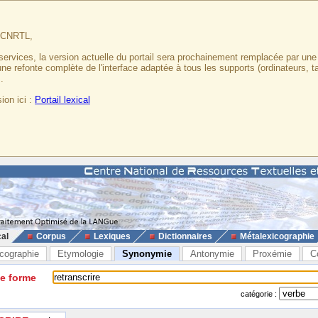
u CNRTL,
services, la version actuelle du portail sera prochainement remplacée par un
 une refonte complète de l'interface adaptée à tous les supports (ordinateurs, t
.
ion ici :
Portail lexical
cal
Corpus
Lexiques
Dictionnaires
Métalexicographie
cographie
Etymologie
Synonymie
Antonymie
Proxémie
C
ne forme
catégorie :