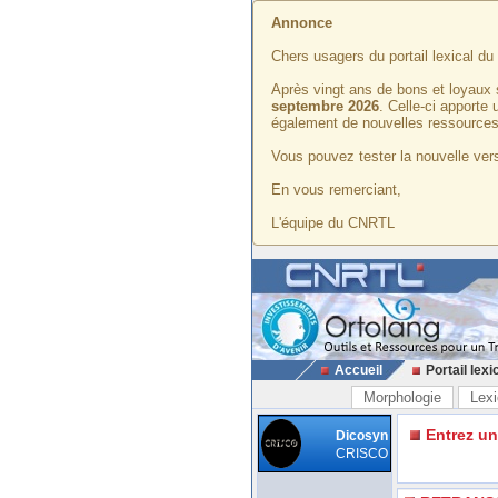
Annonce
Chers usagers du portail lexical d
Après vingt ans de bons et loyaux 
septembre 2026
. Celle-ci apporte
également de nouvelles ressources
Vous pouvez tester la nouvelle vers
En vous remerciant,
L'équipe du CNRTL
Accueil
Portail lexi
Morphologie
Lexi
Entrez u
Dicosyn
CRISCO