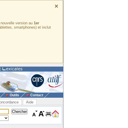
×
e nouvelle version au
1er
ablettes, smartphones) et inclut
Outils
Contact
oncordance
Aide