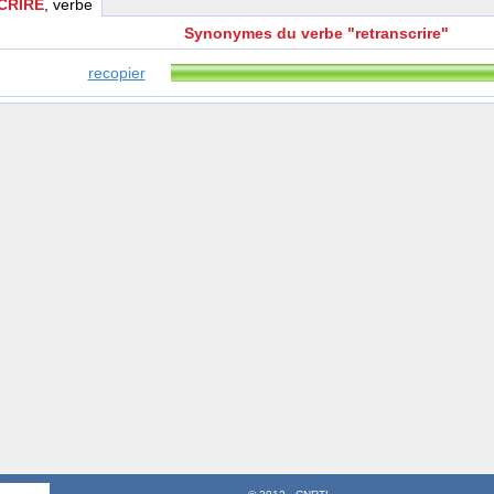
CRIRE
, verbe
Synonymes du verbe "retranscrire"
recopier