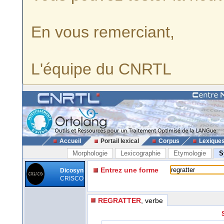
En vous remerciant,
L'équipe du CNRTL
Accueil
Portail lexical
Corpus
Lexique
Morphologie
Lexicographie
Etymologie
S
Entrez une forme
Dicosyn
CRISCO
REGRATTER
, verbe