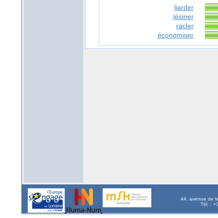
liarder
lésiner
racler
économiser
44, avenue de l
Tél. : 