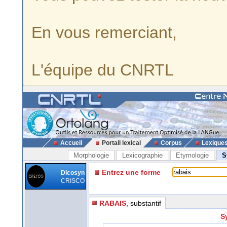
En vous remerciant,
L'équipe du CNRTL
Accueil
Portail lexical
Corpus
Lexique
Morphologie
Lexicographie
Etymologie
S
Entrez une forme
Dicosyn
CRISCO
RABAIS
, substantif
S