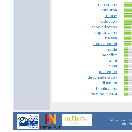
diminution
ristourne
remise
réduction
dévalorisation
dépréciation
baisse
abaissement
solde
sacrifice
rabat
nivet
escompte
déconsidération
discount
bonification
tant pour cent
44, avenue de l
Tél. : 