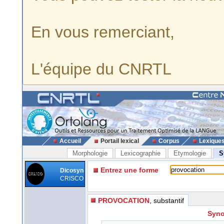
En vous remerciant,
L'équipe du CNRTL
Accueil
Portail lexical
Corpus
Lexique
Morphologie
Lexicographie
Etymologie
S
Entrez une forme
Dicosyn
CRISCO
PROVOCATION
, substantif
Syno