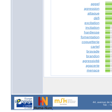
appel
agression
attaque
défi
excitation
incitation
hardiesse
fomentation
coquetterie
cartel
bravade
brandon
agressivité
agacerie
menace
44, avenue de l
Tél. : 