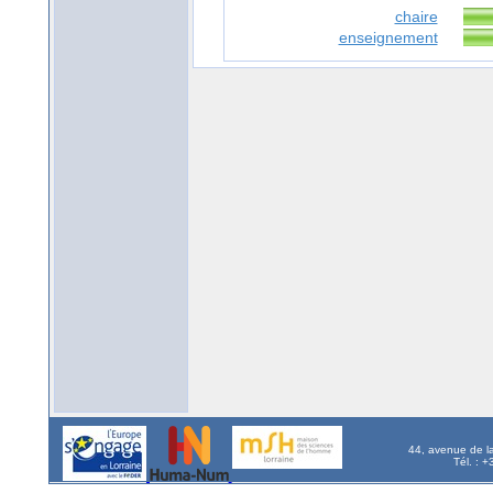
chaire
enseignement
44, avenue de l
Tél. : 