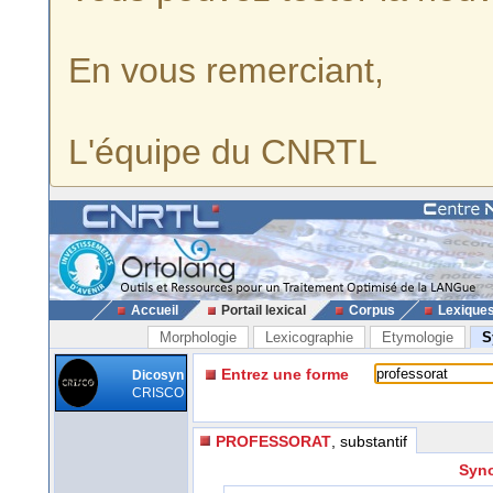
En vous remerciant,
L'équipe du CNRTL
Accueil
Portail lexical
Corpus
Lexique
Morphologie
Lexicographie
Etymologie
S
Entrez une forme
Dicosyn
CRISCO
PROFESSORAT
, substantif
Syno