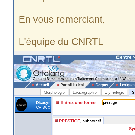
En vous remerciant,
L'équipe du CNRTL
Accueil
Portail lexical
Corpus
Lexique
Morphologie
Lexicographie
Etymologie
S
Entrez une forme
Dicosyn
CRISCO
PRESTIGE
, substantif
Sy