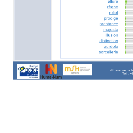
allure
règne
relief
prodige
prestance
majesté
illusion
distinction
auréole
sorcellerie
44, avenue de l
Tél. : 