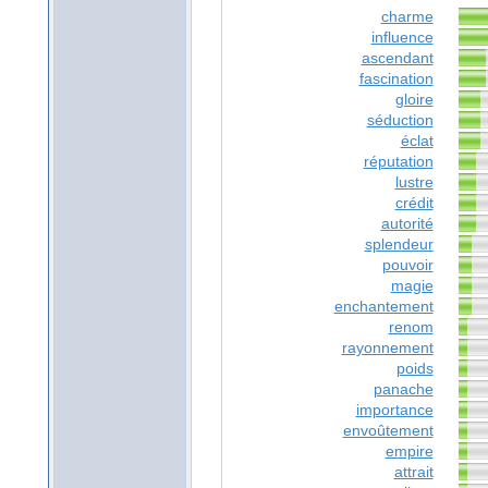
charme
influence
ascendant
fascination
gloire
séduction
éclat
réputation
lustre
crédit
autorité
splendeur
pouvoir
magie
enchantement
renom
rayonnement
poids
panache
importance
envoûtement
empire
attrait