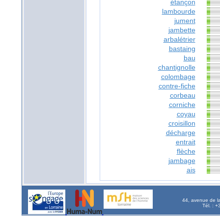
étançon
lambourde
jument
jambette
arbalétrier
bastaing
bau
chantignolle
colombage
contre-fiche
corbeau
corniche
coyau
croisillon
décharge
entrait
flèche
jambage
ais
44, avenue de l
Tél. : 