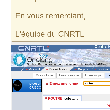
En vous remerciant,
L'équipe du CNRTL
Accueil
Portail lexical
Corpus
Lexique
Morphologie
Lexicographie
Etymologie
S
Entrez une forme
Dicosyn
CRISCO
POUTRE
, substantif
S