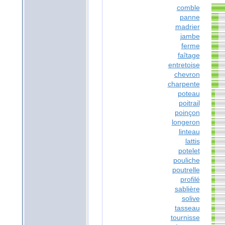
comble
panne
madrier
jambe
ferme
faîtage
entretoise
chevron
charpente
poteau
poitrail
poinçon
longeron
linteau
lattis
potelet
pouliche
poutrelle
profilé
sablière
solive
tasseau
tournisse