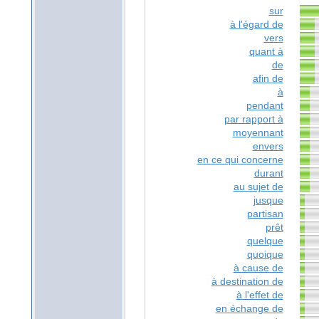
sur
à l'égard de
vers
quant à
de
afin de
à
pendant
par rapport à
moyennant
envers
en ce qui concerne
durant
au sujet de
jusque
partisan
prêt
quelque
quoique
à cause de
à destination de
à l'effet de
en échange de