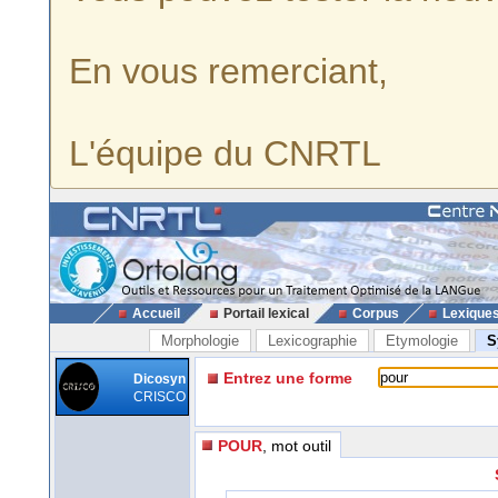
En vous remerciant,
L'équipe du CNRTL
Accueil
Portail lexical
Corpus
Lexique
Morphologie
Lexicographie
Etymologie
S
Entrez une forme
Dicosyn
CRISCO
POUR
, mot outil